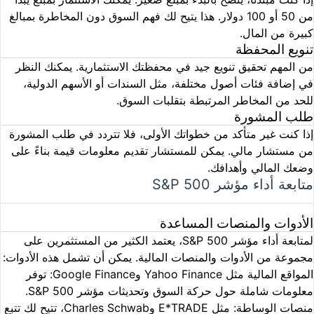
من 50 أو 100 دولار. هذا يتيح لك فهم السوق دون المخاطرة بمبالغ
كبيرة من المال.
تنويع المحفظة
من المهم تحقيق تنويع جيد في محفظتك الاستثمارية. يمكنك النظر
في إضافة فئات أصول مختلفة، مثل السندات أو الأسهم الدولية،
للحد من المخاطر المرتبطة بتقلبات السوق.
طلب المشورة
إذا كنت غير متأكد من خطواتك الأولى، فلا تتردد في طلب المشورة
من مستشار مالي. يمكن للمستشار تقديم معلومات قيمة بناءً على
وضعك المالي وأهدافك.
متابعة أداء مؤشر S&P 500
الأدوات والمنصات المساعدة
لمتابعة أداء مؤشر S&P 500، يعتمد الكثير من المستثمرين على
مجموعة من الأدوات والمنصات المالية. يمكن أن تشمل هذه الأدوات:
المواقع المالية مثل Yahoo Finance وGoogle Finance
: توفر
معلومات شاملة حول حركة السوق وتحديثات مؤشر S&P 500.
منصات الوساطة
: مثل E*TRADE وCharles Schwab، تتيح لك تتبع