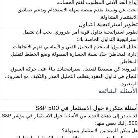
إيداع الحد الأدنى المطلوب لفتح الحساب.
ابحث عن وسيط يقدم منصة سهلة الاستخدام ويدعم صناديق
الاستثمار المتداولة.
تطوير استراتيجية التداول
تطوير استراتيجية تداول قوية أمر ضروري. يجب أن تشمل
استراتيجية التداول الخاصة بك:
تحليل السوق: استخدم التحليل الفني والأساسي لفهم الاتجاهات.
إدارة المخاطر: حدّد نسبة الخسارة المقبولة وضع الخطط لتقليل
المخاطر.
المرونة: كن مستعدًا لتعديل استراتيجياتك بناءً على حركة السوق.
النجاح في تداول العقود يتطلب التحليل الحذر والتكيف مع الظروف
المتغيرة.
الأسئلة الشائعة
أسئلة متكررة حول الاستثمار في S&P 500
قد تتبادر إلى ذهنك العديد من الأسئلة حول الاستثمار في مؤشر S&P
500. إليك بعض منها:
هل يمكن للمبتدئين الاستثمار بسهولة؟
نعم، يمكن البدء بسهولة من خلال صناديق الاستثمار المتداولة