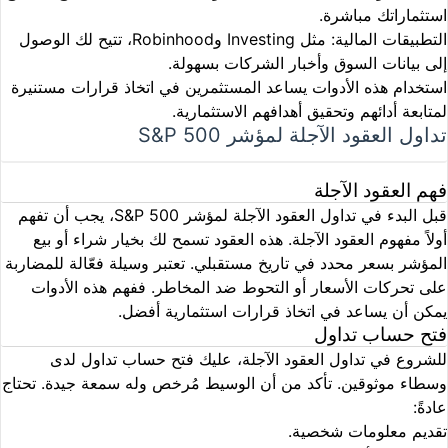
استثماراتك مباشرة.
التطبيقات المالية
: مثل Investing وRobinhood، تتيح لك الوصول
إلى بيانات السوق وأخبار الشركات بسهولة.
استخدام هذه الأدوات يساعد المستثمرين في اتخاذ قرارات مستنيرة
لمتابعة أدائهم وتحقيق أهدافهم الاستثمارية.
تداول العقود الآجلة لمؤشر S&P 500
فهم العقود الآجلة
قبل البدء في تداول العقود الآجلة لمؤشر S&P 500، يجب أن تفهم
أولاً مفهوم العقود الآجلة. هذه العقود تسمح لك بخيار شراء أو بيع
المؤشر بسعر محدد في تاريخ مستقبلي. تعتبر وسيلة فعّالة للمضاربة
على تحركات الأسعار أو التحوط ضد المخاطر. ففهم هذه الأدوات
يمكن أن يساعد في اتخاذ قرارات استثمارية أفضل.
فتح حساب تداول
للشروع في تداول العقود الآجلة، عليك فتح حساب تداول لدى
وسطاء موثوقين. تأكد من أن الوسيط مُرخص وله سمعة جيدة. تحتاج
عادةً:
تقديم معلومات شخصية.