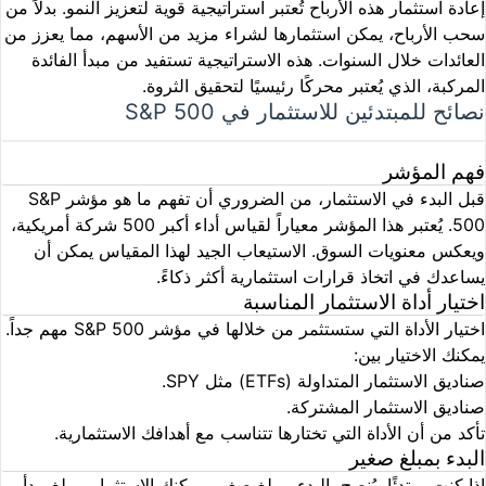
إعادة استثمار هذه الأرباح تُعتبر استراتيجية قوية لتعزيز النمو. بدلاً من
سحب الأرباح، يمكن استثمارها لشراء مزيد من الأسهم، مما يعزز من
العائدات خلال السنوات. هذه الاستراتيجية تستفيد من مبدأ الفائدة
المركبة، الذي يُعتبر محركًا رئيسيًا لتحقيق الثروة.
نصائح للمبتدئين للاستثمار في S&P 500
فهم المؤشر
قبل البدء في الاستثمار، من الضروري أن تفهم ما هو مؤشر S&P
500. يُعتبر هذا المؤشر معياراً لقياس أداء أكبر 500 شركة أمريكية،
ويعكس معنويات السوق. الاستيعاب الجيد لهذا المقياس يمكن أن
يساعدك في اتخاذ قرارات استثمارية أكثر ذكاءً.
اختيار أداة الاستثمار المناسبة
اختيار الأداة التي ستستثمر من خلالها في مؤشر S&P 500 مهم جداً.
يمكنك الاختيار بين:
صناديق الاستثمار المتداولة (ETFs) مثل SPY.
صناديق الاستثمار المشتركة.
تأكد من أن الأداة التي تختارها تتناسب مع أهدافك الاستثمارية.
البدء بمبلغ صغير
إذا كنت مبتدئًا، يُنصح بالبدء بمبلغ صغير. يمكنك الاستثمار بمبلغ يبدأ